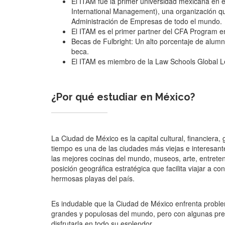
El ITAM fue la primer universidad mexicana en en
International Management), una organización 
Administración de Empresas de todo el mundo.
El ITAM es el primer partner del CFA Program e
Becas de Fulbright: Un alto porcentaje de alumn
beca.
El ITAM es miembro de la Law Schools Global 
¿Por qué estudiar en México?
La Ciudad de México es la capital cultural, financiera
tiempo es una de las ciudades más viejas e interesante
las mejores cocinas del mundo, museos, arte, entrete
posición geográfica estratégica que facilita viajar a c
hermosas playas del país.
Es indudable que la Ciudad de México enfrenta probl
grandes y populosas del mundo, pero con algunas prec
disfrutarla en todo su esplendor.