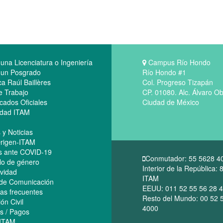
 una Licenciatura o Ingeniería
Campus Río Hondo
 un Posgrado
Río Hondo #1
ca Raúl Baillères
Col. Progreso Tizapán
e Trabajo
CP. 01080. Alc. Álvaro O
ados Oficiales
Ciudad de México
dad ITAM
 y Noticias
rigen-ITAM
s ante COVID-19
Conmutador: 55 5628 4
lo de género
Interior de la República:
vidad
ITAM
 de Comunicación
EEUU: 011 52 55 56 28 
as frecuentes
Resto del Mundo: 00 52 
ón Civil
4000
os / Pagos
 ITAM