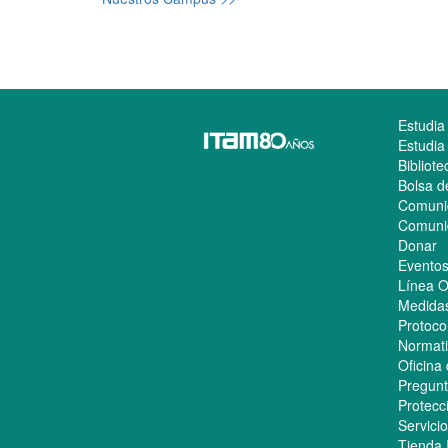
Estudia
Estudia
Bibliote
Bolsa d
Comunic
Comuni
Donar
Eventos
Línea O
Medida
Protoco
Normati
Oficina
Pregunt
Protecci
Servici
Tienda